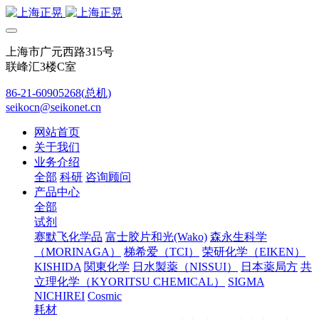
上海市广元西路315号
联峰汇3楼C室
86-21-60905268(总机)
seikocn@seikonet.cn
网站首页
关于我们
业务介绍
全部
科研
咨询顾问
产品中心
全部
试剂
赛默飞化学品
富士胶片和光(Wako)
森永生科学
（MORINAGA）
梯希爱（TCI）
荣研化学（EIKEN）
KISHIDA
関東化学
日水製薬（NISSUI）
日本薬局方
共
立理化学（KYORITSU CHEMICAL）
SIGMA
NICHIREI
Cosmic
耗材