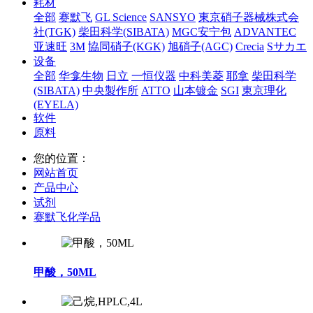
耗材
全部
赛默飞
GL Science
SANSYO
東京硝子器械株式会
社(TGK)
柴田科学(SIBATA)
MGC安宁包
ADVANTEC
亚速旺
3M
協同硝子(KGK)
旭硝子(AGC)
Crecia
Sサカエ
设备
全部
华龛生物
日立
一恒仪器
中科美菱
耶拿
柴田科学
(SIBATA)
中央製作所
ATTO
山本镀金
SGI
東京理化
(EYELA)
软件
原料
您的位置：
网站首页
产品中心
试剂
赛默飞化学品
甲酸，50ML