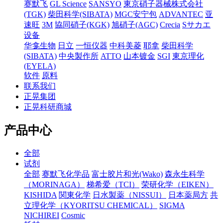
赛默飞
GL Science
SANSYO
東京硝子器械株式会社
(TGK)
柴田科学(SIBATA)
MGC安宁包
ADVANTEC
亚
速旺
3M
協同硝子(KGK)
旭硝子(AGC)
Crecia
Sサカエ
设备
华龛生物
日立
一恒仪器
中科美菱
耶拿
柴田科学
(SIBATA)
中央製作所
ATTO
山本镀金
SGI
東京理化
(EYELA)
软件
原料
联系我们
正晃集团
正晃科研商城
产品中心
全部
试剂
全部
赛默飞化学品
富士胶片和光(Wako)
森永生科学
（MORINAGA）
梯希爱（TCI）
荣研化学（EIKEN）
KISHIDA
関東化学
日水製薬（NISSUI）
日本薬局方
共
立理化学（KYORITSU CHEMICAL）
SIGMA
NICHIREI
Cosmic