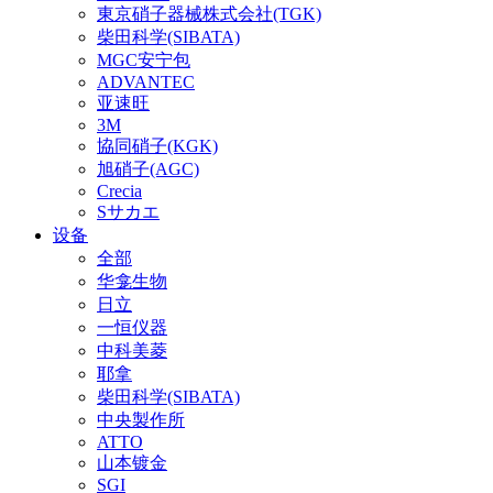
東京硝子器械株式会社(TGK)
柴田科学(SIBATA)
MGC安宁包
ADVANTEC
亚速旺
3M
協同硝子(KGK)
旭硝子(AGC)
Crecia
Sサカエ
设备
全部
华龛生物
日立
一恒仪器
中科美菱
耶拿
柴田科学(SIBATA)
中央製作所
ATTO
山本镀金
SGI