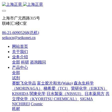
上海市广元西路315号
联峰汇3楼C室
86-21-60905268(总机)
seikocn@seikonet.cn
网站首页
关于我们
业务介绍
全部
科研
咨询顾问
产品中心
全部
试剂
赛默飞化学品
富士胶片和光(Wako)
森永生科学
（MORINAGA）
梯希爱（TCI）
荣研化学（EIKEN）
KISHIDA
関東化学
日水製薬（NISSUI）
日本薬局方
共
立理化学（KYORITSU CHEMICAL）
SIGMA
NICHIREI
Cosmic
耗材