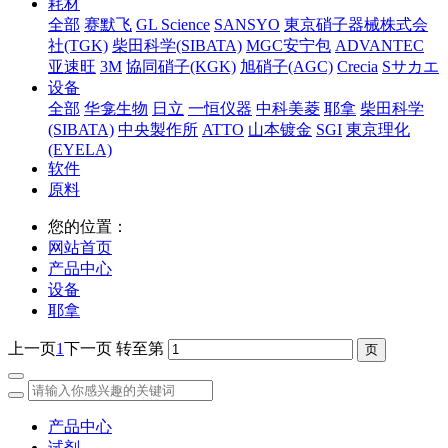
耗材
全部
赛默飞
GL Science
SANSYO
東京硝子器械株式会
社(TGK)
柴田科学(SIBATA)
MGC安宁包
ADVANTEC
亚速旺
3M
協同硝子(KGK)
旭硝子(AGC)
Crecia
Sサカエ
设备
全部
华龛生物
日立
一恒仪器
中科美菱
耶拿
柴田科学
(SIBATA)
中央製作所
ATTO
山本镀金
SGI
東京理化
(EYELA)
软件
原料
您的位置：
网站首页
产品中心
设备
耶拿
上一页
1
下一页
转至第
产品中心
试剂