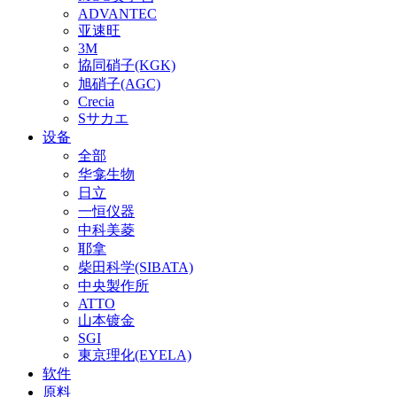
ADVANTEC
亚速旺
3M
協同硝子(KGK)
旭硝子(AGC)
Crecia
Sサカエ
设备
全部
华龛生物
日立
一恒仪器
中科美菱
耶拿
柴田科学(SIBATA)
中央製作所
ATTO
山本镀金
SGI
東京理化(EYELA)
软件
原料