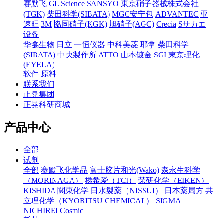
赛默飞
GL Science
SANSYO
東京硝子器械株式会社
(TGK)
柴田科学(SIBATA)
MGC安宁包
ADVANTEC
亚
速旺
3M
協同硝子(KGK)
旭硝子(AGC)
Crecia
Sサカエ
设备
华龛生物
日立
一恒仪器
中科美菱
耶拿
柴田科学
(SIBATA)
中央製作所
ATTO
山本镀金
SGI
東京理化
(EYELA)
软件
原料
联系我们
正晃集团
正晃科研商城
产品中心
全部
试剂
全部
赛默飞化学品
富士胶片和光(Wako)
森永生科学
（MORINAGA）
梯希爱（TCI）
荣研化学（EIKEN）
KISHIDA
関東化学
日水製薬（NISSUI）
日本薬局方
共
立理化学（KYORITSU CHEMICAL）
SIGMA
NICHIREI
Cosmic