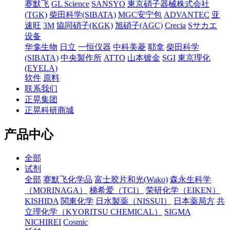
赛默飞
GL Science
SANSYO
東京硝子器械株式会社
(TGK)
柴田科学(SIBATA)
MGC安宁包
ADVANTEC
亚
速旺
3M
協同硝子(KGK)
旭硝子(AGC)
Crecia
Sサカエ
设备
华龛生物
日立
一恒仪器
中科美菱
耶拿
柴田科学
(SIBATA)
中央製作所
ATTO
山本镀金
SGI
東京理化
(EYELA)
软件
原料
联系我们
正晃集团
正晃科研商城
产品中心
全部
试剂
全部
赛默飞化学品
富士胶片和光(Wako)
森永生科学
（MORINAGA）
梯希爱（TCI）
荣研化学（EIKEN）
KISHIDA
関東化学
日水製薬（NISSUI）
日本薬局方
共
立理化学（KYORITSU CHEMICAL）
SIGMA
NICHIREI
Cosmic