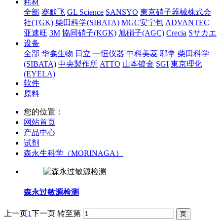
耗材
全部
赛默飞
GL Science
SANSYO
東京硝子器械株式会
社(TGK)
柴田科学(SIBATA)
MGC安宁包
ADVANTEC
亚速旺
3M
協同硝子(KGK)
旭硝子(AGC)
Crecia
Sサカエ
设备
全部
华龛生物
日立
一恒仪器
中科美菱
耶拿
柴田科学
(SIBATA)
中央製作所
ATTO
山本镀金
SGI
東京理化
(EYELA)
软件
原料
您的位置：
网站首页
产品中心
试剂
森永生科学（MORINAGA）
森永过敏源检测
上一页
1
下一页
转至第