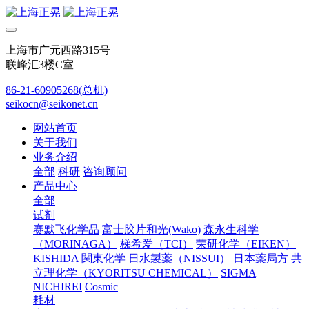
上海市广元西路315号
联峰汇3楼C室
86-21-60905268(总机)
seikocn@seikonet.cn
网站首页
关于我们
业务介绍
全部
科研
咨询顾问
产品中心
全部
试剂
赛默飞化学品
富士胶片和光(Wako)
森永生科学
（MORINAGA）
梯希爱（TCI）
荣研化学（EIKEN）
KISHIDA
関東化学
日水製薬（NISSUI）
日本薬局方
共
立理化学（KYORITSU CHEMICAL）
SIGMA
NICHIREI
Cosmic
耗材