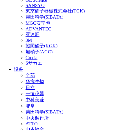
GL Science
SANSYO
東京硝子器械株式会社(TGK)
柴田科学(SIBATA)
MGC安宁包
ADVANTEC
亚速旺
3M
協同硝子(KGK)
旭硝子(AGC)
Crecia
Sサカエ
设备
全部
华龛生物
日立
一恒仪器
中科美菱
耶拿
柴田科学(SIBATA)
中央製作所
ATTO
山本镀金