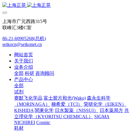
上海市广元西路315号
联峰汇3楼C室
86-21-60905268(总机)
seikocn@seikonet.cn
网站首页
关于我们
业务介绍
全部
科研
咨询顾问
产品中心
全部
试剂
赛默飞化学品
富士胶片和光(Wako)
森永生科学
（MORINAGA）
梯希爱（TCI）
荣研化学（EIKEN）
KISHIDA
関東化学
日水製薬（NISSUI）
日本薬局方
共
立理化学（KYORITSU CHEMICAL）
SIGMA
NICHIREI
Cosmic
耗材