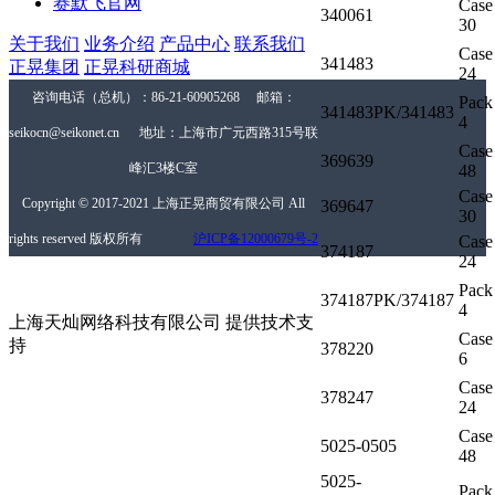
赛默飞官网
Case
340061
30
关于我们
业务介绍
产品中心
联系我们
Case
341483
正晃集团
正晃科研商城
24
咨询电话（总机）：86-21-60905268 邮箱：
Pack
341483PK/341483
4
seikocn@seikonet.cn 地址：上海市广元西路315号联
Case
369639
峰汇3楼C室
48
Case
Copyright © 2017-2021 上海正晃商贸有限公司 All
369647
30
rights reserved 版权所有
沪ICP备12000679号-2
Case
374187
24
Pack
374187PK/374187
4
上海天灿网络科技有限公司 提供技术支
Case
持
378220
6
Case
378247
24
Case
5025-0505
48
5025-
Pack