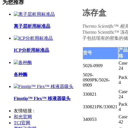
为您推荐
冻存盒
离子层析用标准品
Thermo Scientific™ 
Thermo Scie
子包括现有的密集的储存
产品
ICP分析用标准品
货号
格
Case
5026-0909
24
各种酶
5026-
Pack
0909PK/5026-
4
0909
Case
330821
24
Finntip™ Flex™ 移液器吸头
Pack
330821PK/330821
4
友情链接 :
和光官网
Case
340053
42
TCI官网