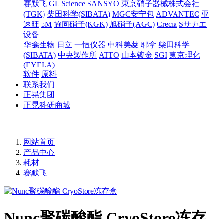
赛默飞
GL Science
SANSYO
東京硝子器械株式会社
(TGK)
柴田科学(SIBATA)
MGC安宁包
ADVANTEC
亚
速旺
3M
協同硝子(KGK)
旭硝子(AGC)
Crecia
Sサカエ
设备
华龛生物
日立
一恒仪器
中科美菱
耶拿
柴田科学
(SIBATA)
中央製作所
ATTO
山本镀金
SGI
東京理化
(EYELA)
软件
原料
联系我们
正晃集团
正晃科研商城
网站首页
产品中心
耗材
赛默飞
Nunc聚碳酸酯 CryoStore冻存