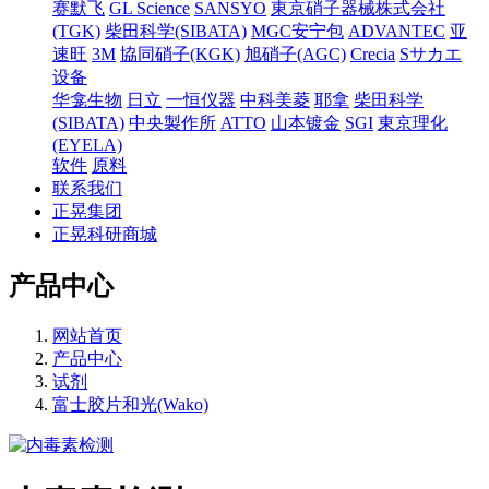
赛默飞
GL Science
SANSYO
東京硝子器械株式会社
(TGK)
柴田科学(SIBATA)
MGC安宁包
ADVANTEC
亚
速旺
3M
協同硝子(KGK)
旭硝子(AGC)
Crecia
Sサカエ
设备
华龛生物
日立
一恒仪器
中科美菱
耶拿
柴田科学
(SIBATA)
中央製作所
ATTO
山本镀金
SGI
東京理化
(EYELA)
软件
原料
联系我们
正晃集团
正晃科研商城
产品中心
网站首页
产品中心
试剂
富士胶片和光(Wako)