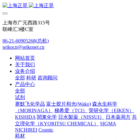
上海市广元西路315号
联峰汇3楼C室
86-21-60905268(总机)
seikocn@seikonet.cn
网站首页
关于我们
业务介绍
全部
科研
咨询顾问
产品中心
全部
试剂
赛默飞化学品
富士胶片和光(Wako)
森永生科学
（MORINAGA）
梯希爱（TCI）
荣研化学（EIKEN）
KISHIDA
関東化学
日水製薬（NISSUI）
日本薬局方
共
立理化学（KYORITSU CHEMICAL）
SIGMA
NICHIREI
Cosmic
耗材