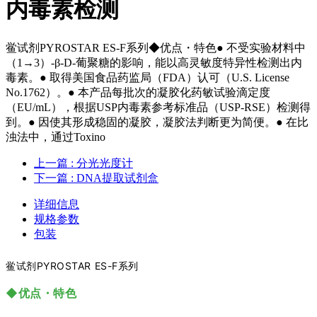
内毒素检测
鲎试剂PYROSTAR ES-F系列◆优点・特色● 不受实验材料中
（1→3）-β-D-葡聚糖的影响，能以高灵敏度特异性检测出内
毒素。● 取得美国食品药监局（FDA）认可（U.S. License
No.1762）。● 本产品每批次的凝胶化药敏试验滴定度
（EU/mL），根据USP内毒素参考标准品（USP-RSE）检测得
到。● 因使其形成稳固的凝胶，凝胶法判断更为简便。● 在比
浊法中，通过Toxino
上一篇
: 分光光度计
下一篇
: DNA提取试剂盒
详细信息
规格参数
包装
鲎试剂PYROSTAR ES-F系列
◆优点・特色