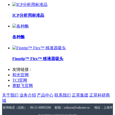
ICP分析用标准品
各种酶
Finntip™ Flex™ 移液器吸头
友情链接 :
和光官网
TCI官网
赛默飞官网
关于我们
业务介绍
产品中心
联系我们
正晃集团
正晃科研商
城
咨询电话（总机）：86-21-60905268 邮箱：seikocn@seikonet.cn 地址：上海市