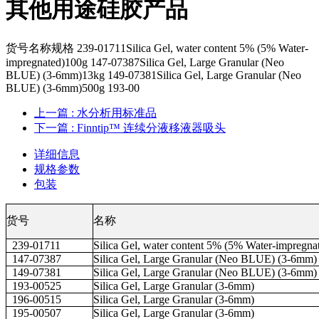
其他用途硅胶产品
货号名称规格 239-01711Silica Gel, water content 5% (5% Water-
impregnated)100g 147-07387Silica Gel, Large Granular (Neo
BLUE) (3-6mm)13kg 149-07381Silica Gel, Large Granular (Neo
BLUE) (3-6mm)500g 193-00
上一篇
: 水分析用标准品
下一篇
: Finntip™ 连续分液移液器吸头
详细信息
规格参数
包装
货号
名称
239-01711
Silica Gel, water content 5% (5% Water-impregna
147-07387
Silica Gel, Large Granular (Neo BLUE) (3-6mm)
149-07381
Silica Gel, Large Granular (Neo BLUE) (3-6mm)
193-00525
Silica Gel, Large Granular (3-6mm)
196-00515
Silica Gel, Large Granular (3-6mm)
195-00507
Silica Gel, Large Granular (3-6mm)