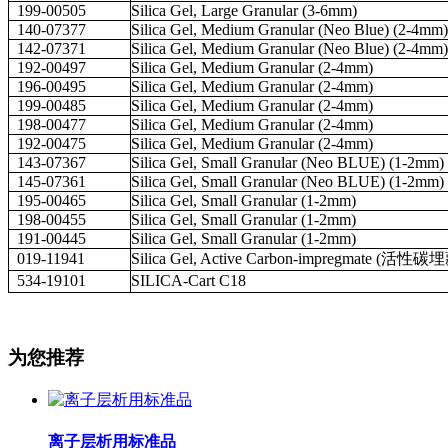
199-00505
Silica Gel, Large Granular (3-6mm)
140-07377
Silica Gel, Medium Granular (Neo Blue) (2-4m
142-07371
Silica Gel, Medium Granular (Neo Blue) (2-4m
192-00497
Silica Gel, Medium Granular (2-4mm)
196-00495
Silica Gel, Medium Granular (2-4mm)
199-00485
Silica Gel, Medium Granular (2-4mm)
198-00477
Silica Gel, Medium Granular (2-4mm)
192-00475
Silica Gel, Medium Granular (2-4mm)
143-07367
Silica Gel, Small Granular (Neo BLUE) (1-2mm)
145-07361
Silica Gel, Small Granular (Neo BLUE) (1-2mm)
195-00465
Silica Gel, Small Granular (1-2mm)
198-00455
Silica Gel, Small Granular (1-2mm)
191-00445
Silica Gel, Small Granular (1-2mm)
019-11941
Silica Gel, Active Carbon-impregmate (活性碳
534-19101
SILICA-Cart C18
为您推荐
离子层析用标准品