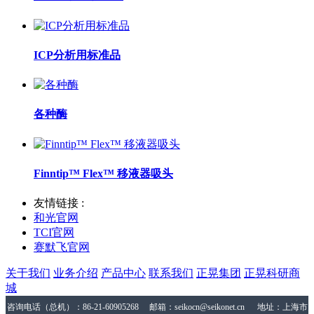
ICP分析用标准品
各种酶
Finntip™ Flex™ 移液器吸头
友情链接 :
和光官网
TCI官网
赛默飞官网
关于我们
业务介绍
产品中心
联系我们
正晃集团
正晃科研商
城
咨询电话（总机）：86-21-60905268 邮箱：seikocn@seikonet.cn 地址：上海市