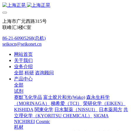
上海市广元西路315号
联峰汇3楼C室
86-21-60905268(总机)
seikocn@seikonet.cn
网站首页
关于我们
业务介绍
全部
科研
咨询顾问
产品中心
全部
试剂
赛默飞化学品
富士胶片和光(Wako)
森永生科学
（MORINAGA）
梯希爱（TCI）
荣研化学（EIKEN）
KISHIDA
関東化学
日水製薬（NISSUI）
日本薬局方
共
立理化学（KYORITSU CHEMICAL）
SIGMA
NICHIREI
Cosmic
耗材