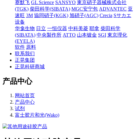
赛默飞
GL Science
SANSYO
東京硝子器械株式会社
(TGK)
柴田科学(SIBATA)
MGC安宁包
ADVANTEC
亚
速旺
3M
協同硝子(KGK)
旭硝子(AGC)
Crecia
Sサカエ
设备
华龛生物
日立
一恒仪器
中科美菱
耶拿
柴田科学
(SIBATA)
中央製作所
ATTO
山本镀金
SGI
東京理化
(EYELA)
软件
原料
联系我们
正晃集团
正晃科研商城
产品中心
网站首页
产品中心
试剂
富士胶片和光(Wako)