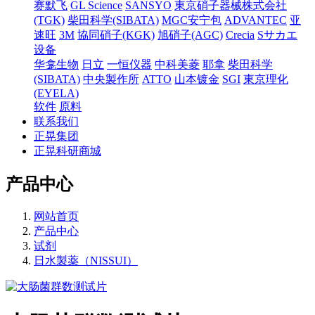
赛默飞
GL Science
SANSYO
東京硝子器械株式会社
(TGK)
柴田科学(SIBATA)
MGC安宁包
ADVANTEC
亚
速旺
3M
協同硝子(KGK)
旭硝子(AGC)
Crecia
Sサカエ
设备
华龛生物
日立
一恒仪器
中科美菱
耶拿
柴田科学
(SIBATA)
中央製作所
ATTO
山本镀金
SGI
東京理化
(EYELA)
软件
原料
联系我们
正晃集团
正晃科研商城
产品中心
网站首页
产品中心
试剂
日水製薬（NISSUI）