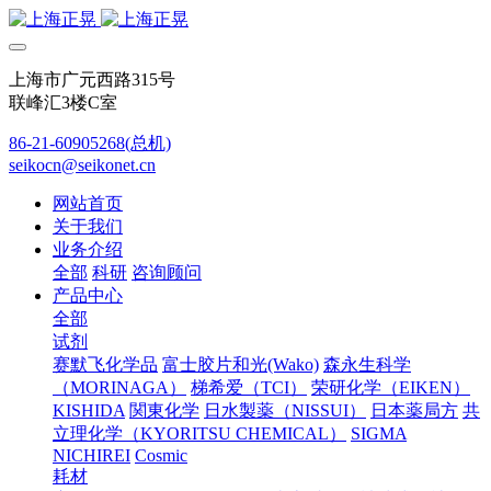
上海市广元西路315号
联峰汇3楼C室
86-21-60905268(总机)
seikocn@seikonet.cn
网站首页
关于我们
业务介绍
全部
科研
咨询顾问
产品中心
全部
试剂
赛默飞化学品
富士胶片和光(Wako)
森永生科学
（MORINAGA）
梯希爱（TCI）
荣研化学（EIKEN）
KISHIDA
関東化学
日水製薬（NISSUI）
日本薬局方
共
立理化学（KYORITSU CHEMICAL）
SIGMA
NICHIREI
Cosmic
耗材