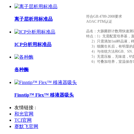
符合GB.4789-2008要求
离子层析用标准品
AOAC PTM认证
品名：大肠菌群计数用快速测试片 （
特点：1）无需配置培养基，
2）只需滴加1ml样品液，
ICP分析用标准品
3）细菌生长后，有明显的
4）与传统方法和GB、SN、
5）无需压板，无味道，钓
6）可叠加培养，室温保存1
各种酶
Finntip™ Flex™ 移液器吸头
友情链接 :
和光官网
TCI官网
赛默飞官网